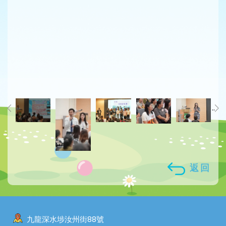
..
返回
九龍深水埗汝州街88號