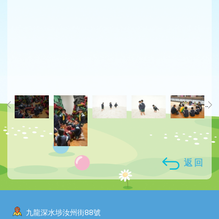
..
返回
九龍深水埗汝州街88號