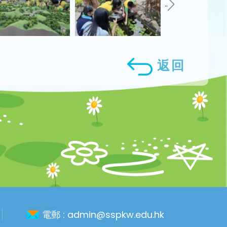
..
返回
電郵 :
admin@sspkw.edu.hk