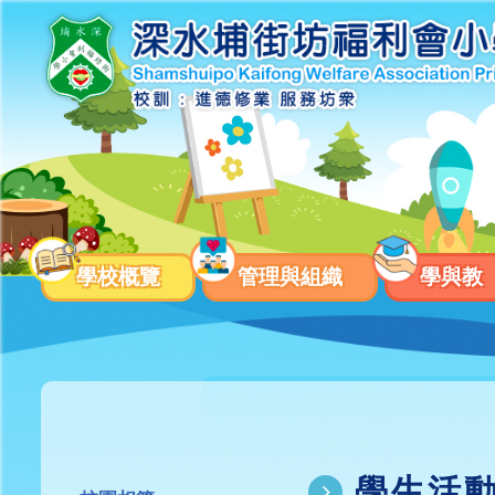
學校概覽
管理與組織
學與教
學生活動支援津貼報告
全方位學習津貼運用報告
校本課後學習及支援活動報告
家長學生 好精神一筆過津貼報
學生支援組工作報告
全方位學習津貼計劃
校本課後學習及支援計劃
一筆過家長教育津貼計劃
維護國家安全及國家安全教育相關措施的工作計劃及報告
推廣自主語文學習(英文)一筆過津貼計畫
推廣自主語文學習（普通話）一筆過津貼計畫
學生支援組工作計劃
支援開設小學科學科一筆過津貼計劃書
推廣中華文化體驗活動一筆過津貼計劃書
學生活動支援津貼運用計劃
校園．好精神一筆過津貼計劃
運用「支援學校推動校園體育氛圍及MVPA60一筆過津貼」計劃
學生活