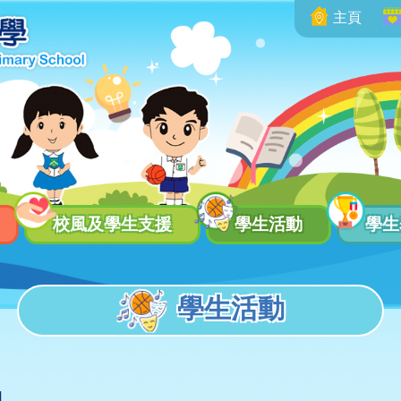
主頁
校風及學生支援
學生活動
學生
告
非華語中文學習計劃
電子學習工具自學區
免費應用程式及學習資源
英文科QR默書紙使用方法
EClass家長手機應用程式使用方法
電子學習家長及教師資源
特殊學習困難支援服務
學生活動
動