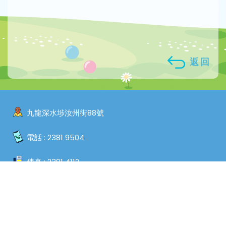
返回
九龍深水埗汝州街88號
電話 :
2381 9504
傳真 :
2391 4112
電郵 :
admin@sspkw.edu.hk
Copyright © 2026. Shamshuipo Kaifong Welfare Association
Primary School, All Rights Reserved