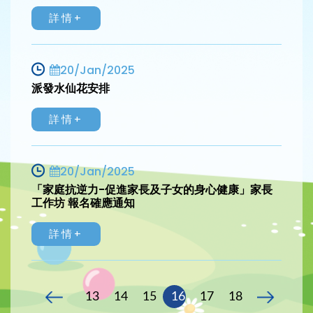
詳情+
20/Jan/2025
派發水仙花安排
詳情+
20/Jan/2025
「家庭抗逆力-促進家長及子女的身心健康」家長
工作坊 報名確應通知
詳情+
13
14
15
16
17
18