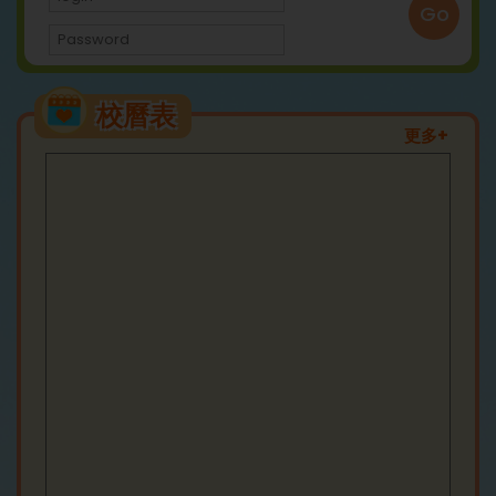
Go
校曆表
更多+