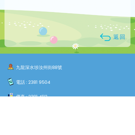
返回
九龍深水埗汝州街88號
電話 :
2381 9504
傳真 :
2391 4112
電郵 :
admin@sspkw.edu.hk
Copyright © 2026. Shamshuipo Kaifong Welfare Association
Primary School, All Rights Reserved